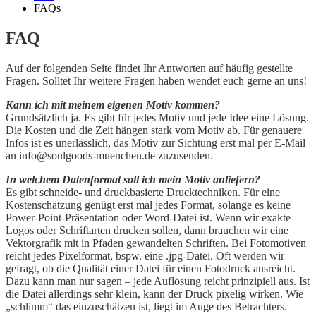
FAQs
FAQ
Auf der folgenden Seite findet Ihr Antworten auf häufig gestellte
Fragen. Solltet Ihr weitere Fragen haben wendet euch gerne an uns!
Kann ich mit meinem eigenen Motiv kommen?
Grundsätzlich ja. Es gibt für jedes Motiv und jede Idee eine Lösung.
Die Kosten und die Zeit hängen stark vom Motiv ab. Für genauere
Infos ist es unerlässlich, das Motiv zur Sichtung erst mal per E-Mail
an info@soulgoods-muenchen.de zuzusenden.
In welchem Datenformat soll ich mein Motiv anliefern?
Es gibt schneide- und druckbasierte Drucktechniken. Für eine
Kostenschätzung genügt erst mal jedes Format, solange es keine
Power-Point-Präsentation oder Word-Datei ist. Wenn wir exakte
Logos oder Schriftarten drucken sollen, dann brauchen wir eine
Vektorgrafik mit in Pfaden gewandelten Schriften. Bei Fotomotiven
reicht jedes Pixelformat, bspw. eine .jpg-Datei. Oft werden wir
gefragt, ob die Qualität einer Datei für einen Fotodruck ausreicht.
Dazu kann man nur sagen – jede Auflösung reicht prinzipiell aus. Ist
die Datei allerdings sehr klein, kann der Druck pixelig wirken. Wie
„schlimm“ das einzuschätzen ist, liegt im Auge des Betrachters.