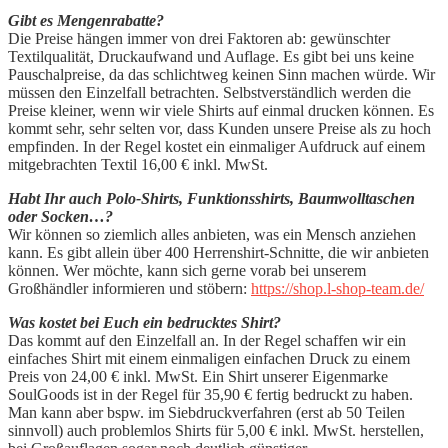
Gibt es Mengenrabatte?
Die Preise hängen immer von drei Faktoren ab: gewünschter
Textilqualität, Druckaufwand und Auflage. Es gibt bei uns keine
Pauschalpreise, da das schlichtweg keinen Sinn machen würde. Wir
müssen den Einzelfall betrachten. Selbstverständlich werden die
Preise kleiner, wenn wir viele Shirts auf einmal drucken können. Es
kommt sehr, sehr selten vor, dass Kunden unsere Preise als zu hoch
empfinden. In der Regel kostet ein einmaliger Aufdruck auf einem
mitgebrachten Textil 16,00 € inkl. MwSt.
Habt Ihr auch Polo-Shirts, Funktionsshirts, Baumwolltaschen
oder Socken…?
Wir können so ziemlich alles anbieten, was ein Mensch anziehen
kann. Es gibt allein über 400 Herrenshirt-Schnitte, die wir anbieten
können. Wer möchte, kann sich gerne vorab bei unserem
Großhändler informieren und stöbern:
https://shop.l-shop-team.de/
Was kostet bei Euch ein bedrucktes Shirt?
Das kommt auf den Einzelfall an. In der Regel schaffen wir ein
einfaches Shirt mit einem einmaligen einfachen Druck zu einem
Preis von 24,00 € inkl. MwSt. Ein Shirt unserer Eigenmarke
SoulGoods ist in der Regel für 35,90 € fertig bedruckt zu haben.
Man kann aber bspw. im Siebdruckverfahren (erst ab 50 Teilen
sinnvoll) auch problemlos Shirts für 5,00 € inkl. MwSt. herstellen,