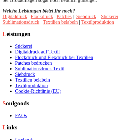
bei Großauflagen sogar noch deutlich günstiger.
Welche Leistungen bietet Ihr noch?
Digitaldruck
|
Flockdruck
|
Patches
|
Siebdruck
|
Stickerei
|
Sublimationsdruck
|
Textilien belabeln
|
Textilproduktion
Leistungen
Stickerei
Digitaldruck auf Textil
Flockdruck und Flexdruck bei Textilien
Patches bedrucken
Sublimationsdruck Textil
Siebdruck
Textilien belabeln
Textilproduktion
Cookie-Richtlinie (EU)
Soulgoods
FAQs
Links
facebook