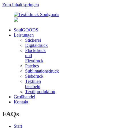
Zum Inhalt springen
SoulGOODS
SOULGOODS
Textildruckerei
Leistungen
–
für
Stickerei
Textildruckerei
T-
Digitaldruck
für
Shirts,
Flockdruck
T-
Jacken
und
Shirts,
und
Flexdruck
Jacken
Pullover
Patches
und
in
Sublimationsdruck
Pullover
München
Siebdruck
in
–
Textilien
München
Auch
belabeln
für
Textilproduktion
Großauflagen!
Großhandel
Kontakt
FAQs
Start